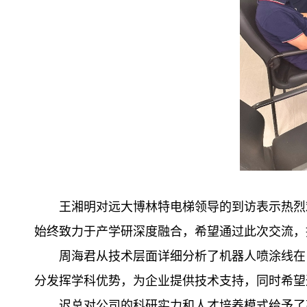
王湘明对远大博林特电梯领导的到访表示热烈
始终致力于产学研深度融合，希望通过此次交流，
周海君从技术层面详细分析了机器人喷涂线在
分发挥学科优势，为企业提供技术支持，同时希望
迟总对公司的科研实力和人才培养模式给予了