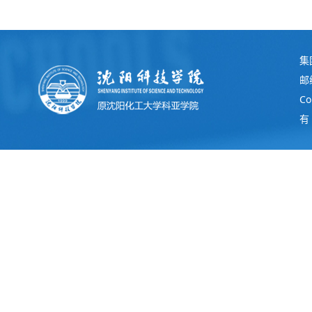
集
邮
C