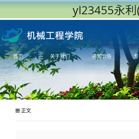
yl23455
首页
关于我们
通知公告
专
正文