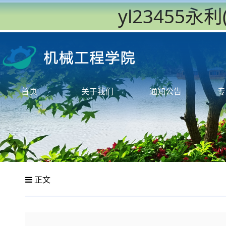
yl23455
首页
关于我们
通知公告
专
正文