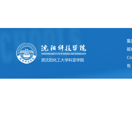
集
邮
C