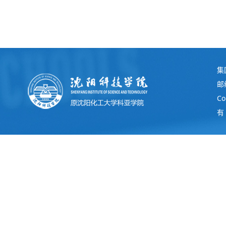
集
邮
C