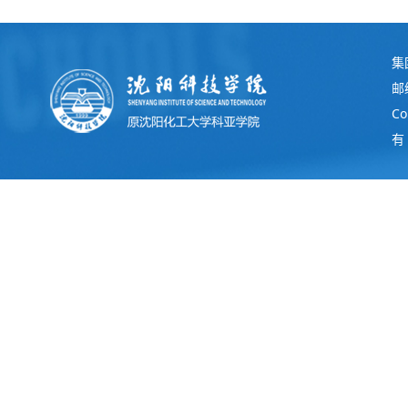
集
邮
C