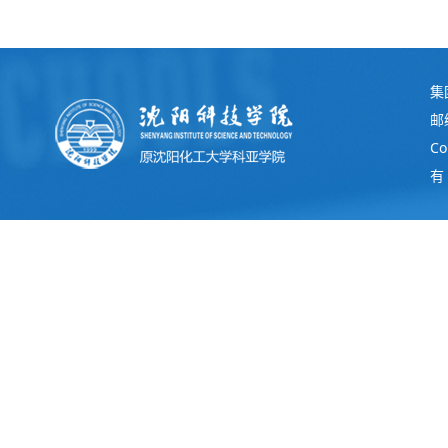
集
邮
C