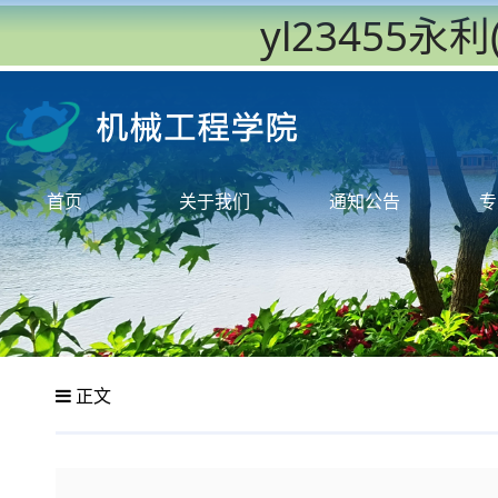
yl23455
首页
关于我们
通知公告
专
正文